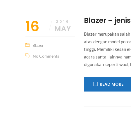
July
admin
The life i
27,
Blazer – jeni
16
2017
2016
MAY
Something
Blazer merupakan salah 
atas dengan model poton
Blazer
tinggi. Memiliki kesan 
No Comments
acara santai lainnya na
digunakan seperti wool,
READ MORE