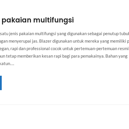
s not like your dream!
s pakaian multifungsi
 I can’t understand
satu jenis pakaian multifungsi yang digunakan sebagai penutup tubu
gan menyerupai jas. Blazer digunakan untuk mereka yang memiliki 
myself!
elegan, rapi dan professional cocok untuk pertemuan-pertemuan resmi
mun tetap memberikan kesan rapi bagi para pemakainya. Bahan yang
 katun….