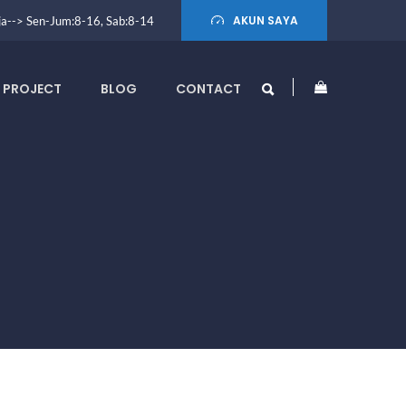
AKUN SAYA
erja--> Sen-Jum:8-16, Sab:8-14
PROJECT
BLOG
CONTACT