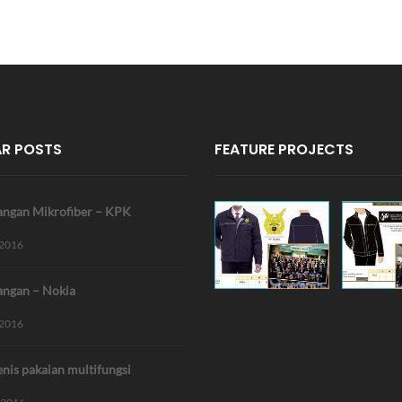
R POSTS
FEATURE PROJECTS
angan Mikrofiber – KPK
 2016
angan – Nokia
 2016
enis pakaian multifungsi