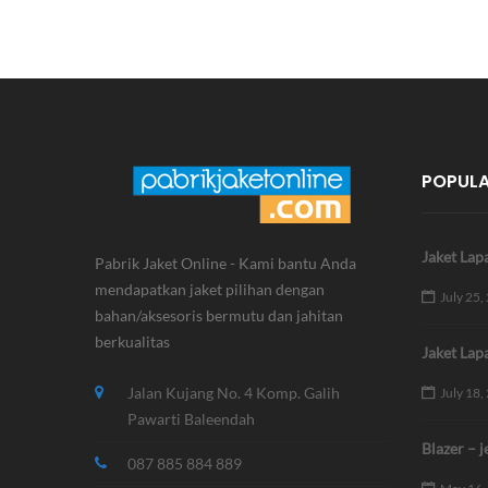
POPULA
Jaket Lap
Pabrik Jaket Online - Kami bantu Anda
mendapatkan jaket pilihan dengan
July 25,
bahan/aksesoris bermutu dan jahitan
berkualitas
Jaket Lap
Jalan Kujang No. 4 Komp. Galih
July 18,
Pawarti Baleendah
Blazer – j
087 885 884 889